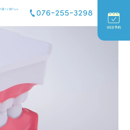
1-2 館Tiara
WEB予約
負担の少ない治療
訪問診療