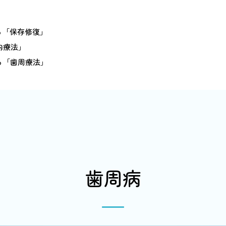
。
る「保存修復」
内療法」
る「歯周療法」
歯周病