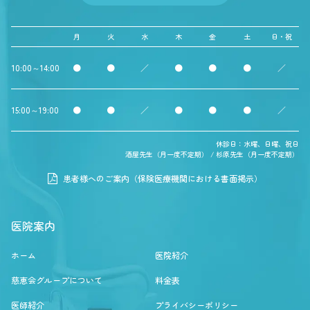
月
火
水
木
金
土
日・祝
10:00～14:00
●
●
／
●
●
●
／
15:00～19:00
●
●
／
●
●
●
／
休診日：水曜、日曜、祝日
酒屋先生（月一度不定期） / 杉原先生（月一度不定期）
患者様へのご案内（保険医療機関における書面掲示）
医院案内
ホーム
医院紹介
慈恵会グループについて
料金表
医師紹介
プライバシーポリシー