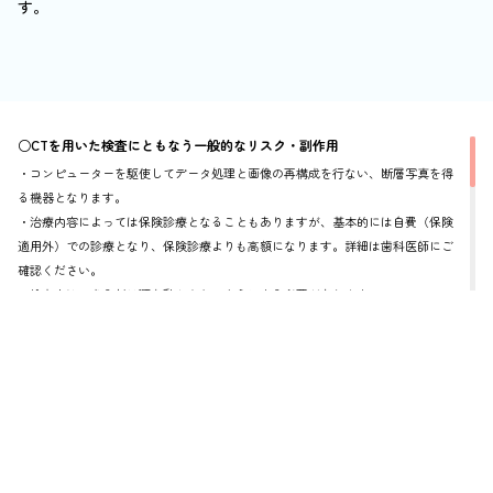
す。
○CTを用いた検査にともなう一般的なリスク・副作用
・コンピューターを駆使してデータ処理と画像の再構成を行ない、断層写真を得
る機器となります。
・治療内容によっては保険診療となることもありますが、基本的には自費（保険
適用外）での診療となり、保険診療よりも高額になります。詳細は歯科医師にご
確認ください。
・検査中はできるだけ顎を動かさないようにする必要があります。
・人体に影響しない程度（デジタルレントゲン撮影装置の1/10以下）の、ごくわず
かな被ばくがあります。
・ペースメーカーを使われている方、体内に取り外せない金属類がある方、妊娠
中または妊娠の可能性のある方は検査を受けられないことがあります。
○マイクロスコープの使用にともなう一般的なリスク・副作用
・治療内容によっては保険診療となることもありますが、基本的には自費（保険
適用外）での診療となり、保険診療よりも高額になります。詳細は歯科医師にご